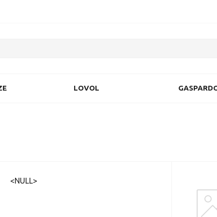
ZE
LOVOL
GASPARD
<NULL>