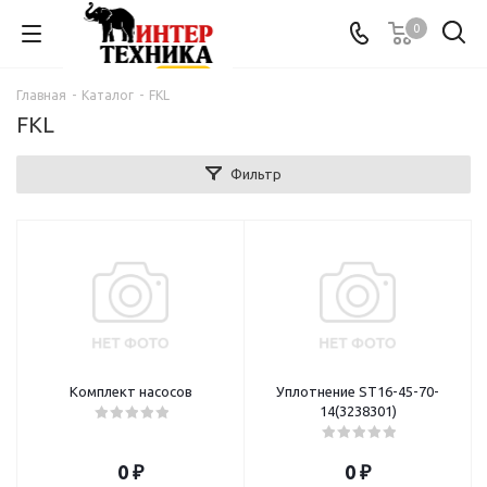
0
Главная
-
Каталог
-
FKL
FKL
Фильтр
Комплект насосов
Уплотнение ST16-45-70-
14(3238301)
0 ₽
0 ₽