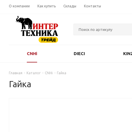
О компании
Как купить
Склады
Контакты
CNHi
DIECI
KIN
Главная
-
Каталог
-
CNHi
-
Гайка
Гайка