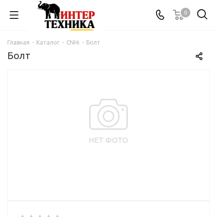
0
Главная
-
Каталог
-
CNHi
-
Болт
Болт