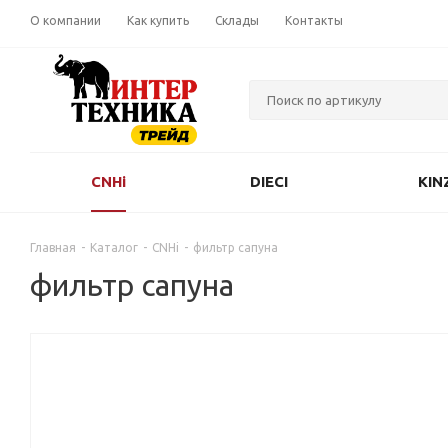
О компании
Как купить
Склады
Контакты
CNHi
DIECI
KIN
Главная
-
Каталог
-
CNHi
-
фильтр сапуна
фильтр сапуна