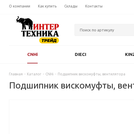
О компании
Как купить
Склады
Контакты
CNHi
DIECI
KIN
Главная
-
Каталог
-
CNHi
-
Подшипник вискомуфты, вентилятора
Подшипник вискомуфты, вен