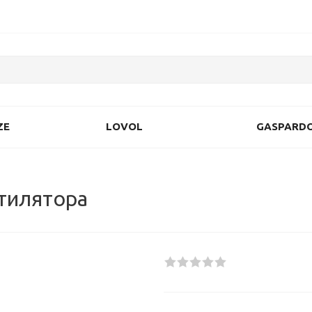
ZE
LOVOL
GASPARD
тилятора