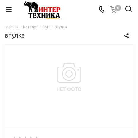
0
Главная
-
Каталог
-
CNHi
-
втулка
втулка