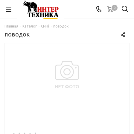
0
Главная
-
Каталог
-
CNHi
-
поводок
поводок