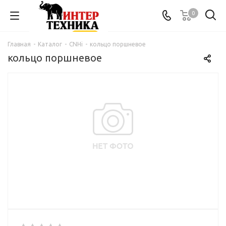
0
Главная
-
Каталог
-
CNHi
-
кольцо поршневое
кольцо поршневое