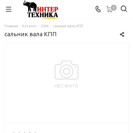
0
Главная
-
Каталог
-
CNHi
-
сальник вала КПП
сальник вала КПП