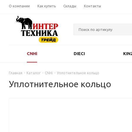
О компании
Как купить
Склады
Контакты
CNHi
DIECI
KIN
Главная
-
Каталог
-
CNHi
-
Уплотнительное кольцо
Уплотнительное кольцо