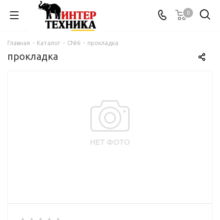
0
Главная
-
Каталог
-
CNHi
-
прокладка
прокладка