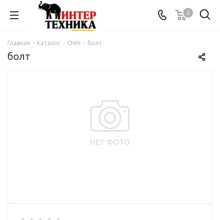
0
Главная
-
Каталог
-
CNHi
-
болт
болт