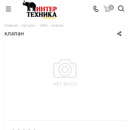
0
Главная
-
Каталог
-
CNHi
-
клапан
клапан