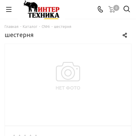
0
Главная
-
Каталог
-
CNHi
-
шестерня
шестерня