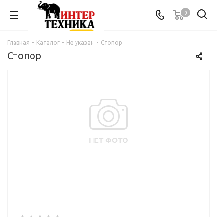
0
Главная
-
Каталог
-
Не указан
-
Стопор
Стопор