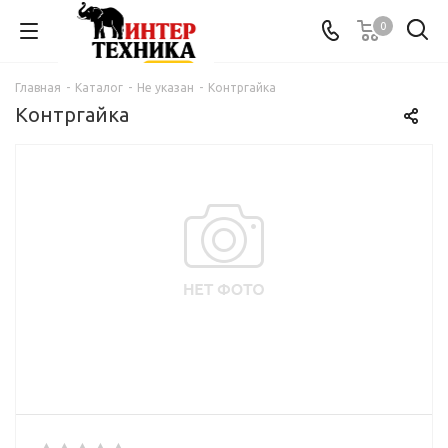
0
Главная
-
Каталог
-
Не указан
-
Контргайка
Контргайка