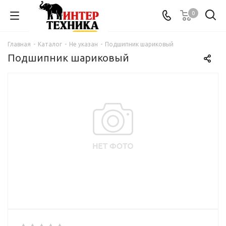
0
Главная
-
Каталог
-
Не указан
-
Подшипник шариковый
Подшипник шариковый