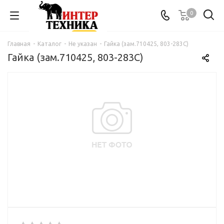
0
Главная
-
Каталог
-
Не указан
-
Гайка (зам.710425, 803-283C)
Гайка (зам.710425, 803-283C)