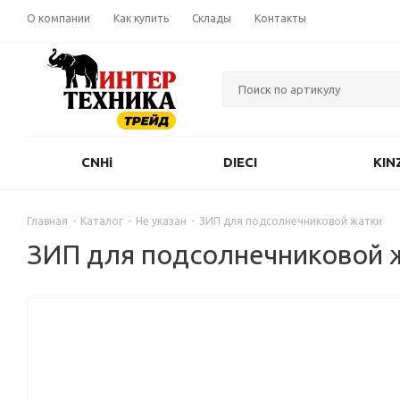
О компании
Как купить
Склады
Контакты
CNHi
DIECI
KIN
Главная
-
Каталог
-
Не указан
-
ЗИП для подсолнечниковой жатки
ЗИП для подсолнечниковой 