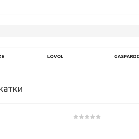
ZE
LOVOL
GASPARD
жатки