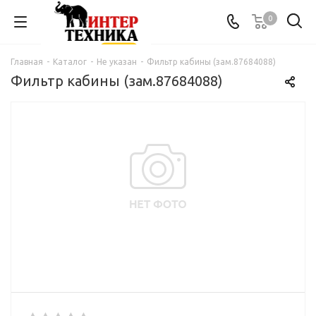
0
Главная
-
Каталог
-
Не указан
-
Фильтр кабины (зам.87684088)
Фильтр кабины (зам.87684088)