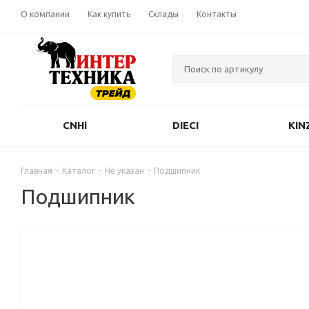
О компании
Как купить
Склады
Контакты
CNHi
DIECI
KIN
Главная
-
Каталог
-
Не указан
-
Подшипник
Подшипник