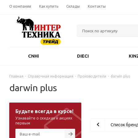
О компании
Как купить
Склады
Контакты
CNHi
DIECI
KIN
Главная
-
Справочная информация
-
Производители
-
darwin plus
darwin plus
Будьте всегда в курсе!
Узнавайте о скидках и акциях
первым
Список брен