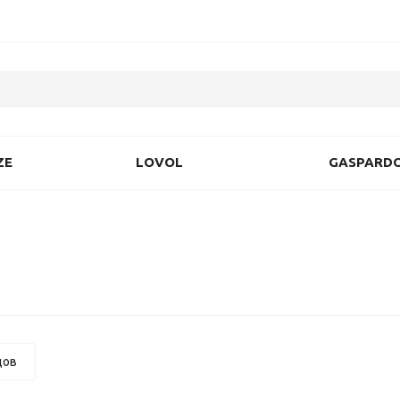
ZE
LOVOL
GASPARD
дов