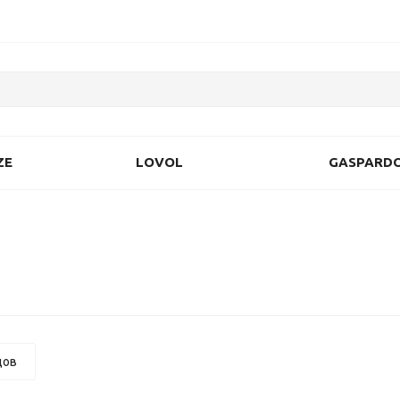
ZE
LOVOL
GASPARD
дов