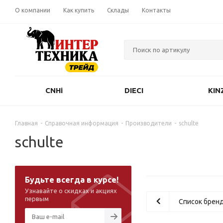
О компании
Как купить
Склады
Контакты
CNHi
DIECI
KIN
Главная
-
Справочная информация
-
Производители
-
schulte
schulte
Будьте всегда в курсе!
Узнавайте о скидках и акциях
первым
Список брен