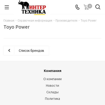
0
Главная
-
Справочная информация
-
Производители
-
Toyo Power
Toyo Power
Список брендов
Компания
О компании
Новости
Склады
Политика